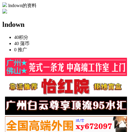
lndown的资料
lndown
40
积分
40
蒲币
0
推广