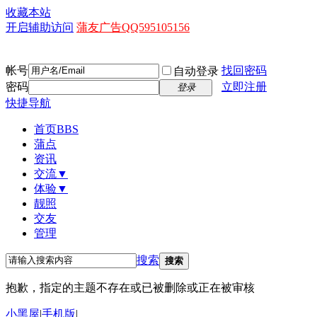
收藏本站
开启辅助访问
蒲友广告QQ595105156
帐号
找回密码
自动登录
密码
立即注册
登录
快捷导航
首页
BBS
蒲点
资讯
交流▼
体验▼
靓照
交友
管理
搜索
搜索
抱歉，指定的主题不存在或已被删除或正在被审核
小黑屋
|
手机版
|