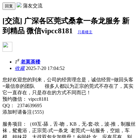
蒲友交流
回复
[交流] 广深各区莞式桑拿一条龙服务 新
到精品 微信vipcc8181
只看楼主
#
1
老莫茶楼
收藏
2025-7-20 17:04:52
您好欢迎您的到来，公司的经营理念是，诚信经营=做回头客
=最信奈的团队 很多人都以为正宗的莞式不存在了，其实
它一直存在，只是存在的方式不同而已！
预约微信： vipcc8181
QQ： 2374639695
添加时请备注{555}
服务项目：（69互-舔，舌-吻，KB，无-套-吹，波-推，制服丝
袜，鸳鸯浴，正宗莞-式一条龙 老莞式一站服务，空姐，车
模，姐妹花，大战双包女加慈母！乡间处.女，应有尽有，别