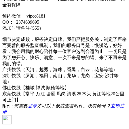
全有保障
预约微信： vipcc8181
QQ： 2374639695
添加时请备注{555}
细节决定成败，服务决定口碑。我们严把服务关，制定了严格
而完善的服务监查机制，我们的服务口号是：慢慢选，好好
看，我会用我的耐心陪伴每一位客户选到合适为止，一切只是
为了您开心、快乐、满意、一次不来是您的错、来了不再来是
我们的错。
广州快线（天河，越秀，海珠，番禺，白云，花都等地）
深圳快线（罗湖，福田，南山，龙华，龙岗，宝安 沙井等
地）
佛山快线【桂城 禅城 顺德等地】
东莞快线【常平 万江 塘厦 凤岗 清溪 樟木头 黄江等地20公里
可上门】
附件:
您需要
登录
才可以下载或查看附件。没有帐号？
立即注
册