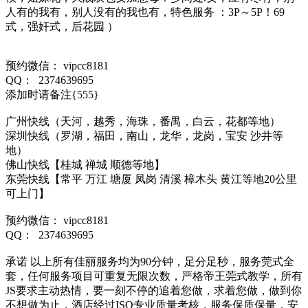
人有的我有，别人没有的我也有，特色服务 ：3P～5P！69
式，强奸式，后花园 ）
预约微信： vipcc8181
QQ： 2374639695
添加时请备注{555}
广州快线（天河，越秀，海珠，番禺，白云，花都等地）
深圳快线（罗湖，福田，南山，龙华，龙岗，宝安 沙井等
地）
佛山快线【桂城 禅城 顺德等地】
东莞快线【常平 万江 塘厦 凤岗 清溪 樟木头 黄江等地20公里
可上门】
预约微信： vipcc8181
QQ： 2374639695
承诺 以上所有佳丽服务均为90分钟，足分足秒，服务莞式全
套，任何服务项目可重复无限次数，严格帝王莞式教学，所有
JS要求主动热情，要一刻不停的追着您做，求着您做，做到你
不想做为止，酒店经过ISO专业质量考核，服务保质保量，安