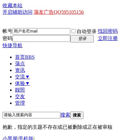
收藏本站
开启辅助访问
蒲友广告QQ595105156
帐号
找回密码
自动登录
密码
立即注册
登录
快捷导航
首页
BBS
蒲点
资讯
交流▼
体验▼
靓照
交友
管理
搜索
搜索
抱歉，指定的主题不存在或已被删除或正在被审核
小黑屋
|
手机版
|