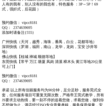
人有的我有，别人没有的我也有，特色服务 ：3P～5P！69
式，强奸式，后花园 ）
预约微信： vipcc8181
QQ： 2374639695
添加时请备注{555}
广州快线（天河，越秀，海珠，番禺，白云，花都等地）
深圳快线（罗湖，福田，南山，龙华，龙岗，宝安 沙井等
地）
佛山快线【桂城 禅城 顺德等地】
东莞快线【常平 万江 塘厦 凤岗 清溪 樟木头 黄江等地20公里
可上门】
预约微信： vipcc8181
QQ： 2374639695
承诺 以上所有佳丽服务均为90分钟，足分足秒，服务莞式全
套，任何服务项目可重复无限次数，严格帝王莞式教学，所有
JS要求主动热情，要一刻不停的追着您做，求着您做，做到你
不想做为止，酒店经过ISO专业质量考核，服务保质保量，安