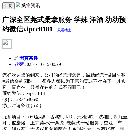
桑拿资讯
回复
广深全区莞式桑拿服务 学妹 洋酒 幼幼预
约微信vipcc8181
只看楼主
#
1
老莫茶楼
收藏
2025-7-16 15:00:29
您好欢迎您的到来，公司的经营理念是，诚信经营=做回头客
=最信奈的团队 很多人都以为正宗的莞式不存在了，其实
它一直存在，只是存在的方式不同而已！
预约微信： vipcc8181
QQ： 2374639695
添加时请备注{555}
服务项目：（69互-舔，舌-吻，KB，无-套-吹，波-推，制服丝
袜，鸳鸯浴，正宗莞-式一条龙 老莞式一站服务，空姐，车
模，姐妹花，大战双包女加慈母！乡间处.女，应有尽有，别